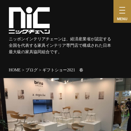
toggl
navig
MENU
ニッポンインテリアチェーンは、経済産業省が認定する
全国を代表する家具インテリア専門店で構成された日本
最大級の家具協同組合です。
HOME
>
ブログ
>
ギフトショー2021 春