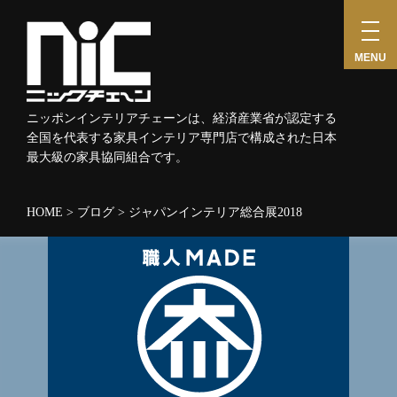
toggl
navig
MENU
ニッポンインテリアチェーンは、経済産業省が認定する
全国を代表する家具インテリア専門店で構成された日本
最大級の家具協同組合です。
HOME
>
ブログ
>
ジャパンインテリア総合展2018