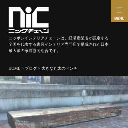
toggl
navig
MENU
ニッポンインテリアチェーンは、経済産業省が認定する
全国を代表する家具インテリア専門店で構成された日本
最大級の家具協同組合です。
HOME
>
ブログ
>
大きな丸太のベンチ