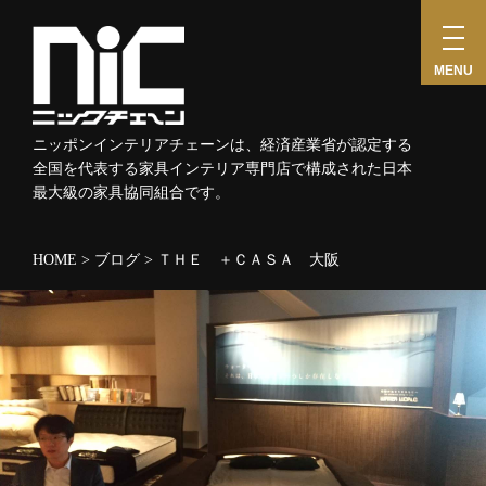
toggl
navig
MENU
ニッポンインテリアチェーンは、経済産業省が認定する
全国を代表する家具インテリア専門店で構成された日本
最大級の家具協同組合です。
HOME
>
ブログ
>
ＴＨＥ ＋ＣＡＳＡ 大阪