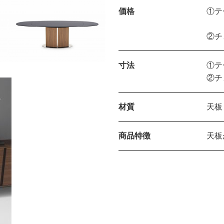
価格
①テー
②チ
寸法
①テ
②チ
材質
天板
商品特徴
天板