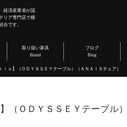
、経済産業省が認
テリア専門店で構
組合です。
取り扱い家具
ブログ
Brand
Blog
ニックセレクト家具
直輸入ブランド家具
その他の家具
季節家具
ｒｉｓ】（ＯＤＹＳＳＥＹテーブル）（ＡＮＡＩＳチェア）
ｓ】（ＯＤＹＳＳＥＹテーブル